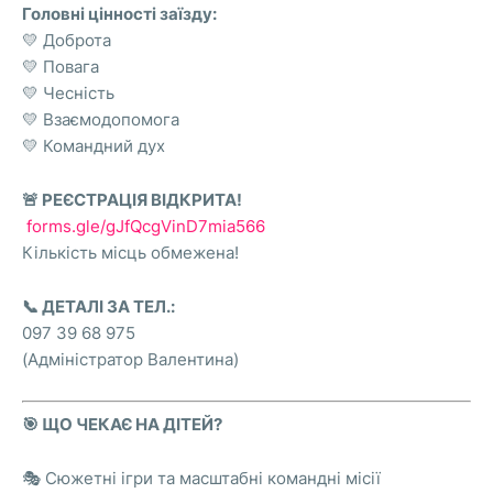
Головні цінності заїзду:
💛 Доброта
💛 Повага
💛 Чесність
💛 Взаємодопомога
💛 Командний дух
🚨 РЕЄСТРАЦІЯ ВІДКРИТА!
forms.gle/gJfQcgVinD7mia566
Кількість місць обмежена!
📞 ДЕТАЛІ ЗА ТЕЛ.:
097 39 68 975
(Адміністратор Валентина)
🎯 ЩО ЧЕКАЄ НА ДІТЕЙ?
🎭 Сюжетні ігри та масштабні командні місії