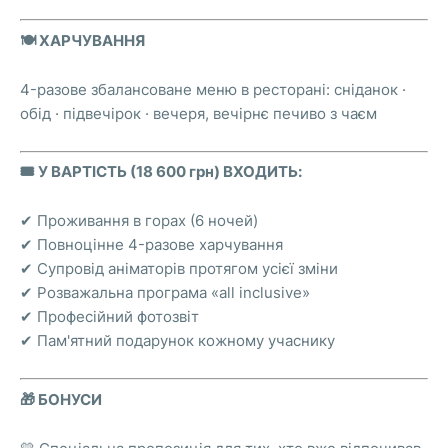
🍽️ ХАРЧУВАННЯ
4-разове збалансоване меню в ресторані: сніданок ·
обід · підвечірок · вечеря, вечірнє печиво з чаєм
🎟️ У ВАРТІСТЬ (18 600 грн) ВХОДИТЬ:
✔ Проживання в горах (6 ночей)
✔ Повноцінне 4-разове харчування
✔ Супровід аніматорів протягом усієї зміни
✔ Розважальна програма «all inclusive»
✔ Професійний фотозвіт
✔ Пам'ятний подарунок кожному учаснику
🎁 БОНУСИ