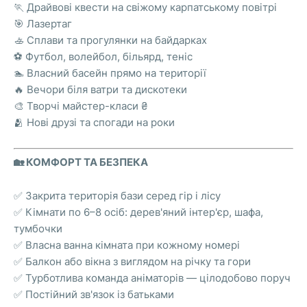
🏃 Драйвові квести на свіжому карпатському повітрі
🎯 Лазертаг
🚣 Сплави та прогулянки на байдарках
⚽ Футбол, волейбол, більярд, теніс
🏊 Власний басейн прямо на території
🔥 Вечори біля ватри та дискотеки
🎨 Творчі майстер-класи ₴
🫂 Нові друзі та спогади на роки
🏡 КОМФОРТ ТА БЕЗПЕКА
✅ Закрита територія бази серед гір і лісу
✅ Кімнати по 6–8 осіб: дерев'яний інтер'єр, шафа,
тумбочки
✅ Власна ванна кімната при кожному номері
✅ Балкон або вікна з виглядом на річку та гори
✅ Турботлива команда аніматорів — цілодобово поруч
✅ Постійний зв'язок із батьками