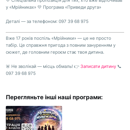
💛 Спеціальна пропозиція для тих, хто вже відпочивав
у «Мрійниках» 💛 Програма «Приведи друга»
Деталі — за телефоном: 097 39 68 975
Вже 17 років поспіль «Мрійники» — це не просто
табір. Це справжня пригода з повним зануренням у
сюжет, де головним героєм стає твоя дитина.
🚨 Не зволікай — місць обмаль! 👉
Записати дитину
📞
097 39 68 975
Перегляньте інші наші програми: