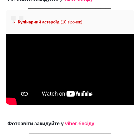
_________________________________
-  Кулінарний астероїд 
(10 зірочок)
 Фотозвіти закидуйте у 
viber-бесіду
_________________________________